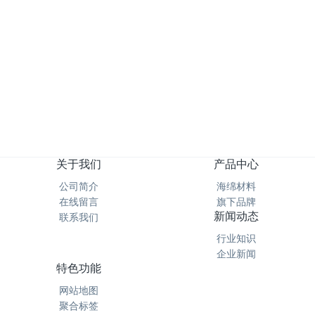
为您推荐
过滤海绵PPI孔径对照表 - PPI越高越好吗？高乐士
过滤海绵密度（Density）与孔径（PPI）的科学选择
祝贺本公司荣获 国家高新技术企业认定
深圳市高乐氏家居用品有限公司（华亭分公司）成立
关于我们
产品中心
公司简介
海绵材料
在线留言
旗下品牌
新闻动态
联系我们
行业知识
企业新闻
特色功能
网站地图
聚合标签