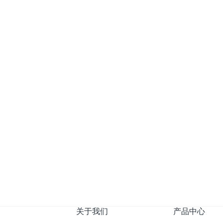
过滤海绵PPI孔径对照表
PPI（每英寸孔数）是过滤海绵的核心
10PPI和60PPI怎么选？
2026-04-22
gaoleshi
63
上一页
1
下一页
转
关于我们
产品中心