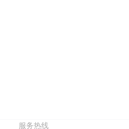
新闻动态
适用什么场景？
行业知识
企业新闻
为您推荐
过滤海绵PPI孔径对照表 - PPI越高越好
吗？高乐士
过滤海绵密度（Density）与孔径（PPI）
的科学选择
祝贺本公司荣获 国家高新技术企业认定
深圳市高乐氏家居用品有限公司（华亭分
公司）成立
服务热线