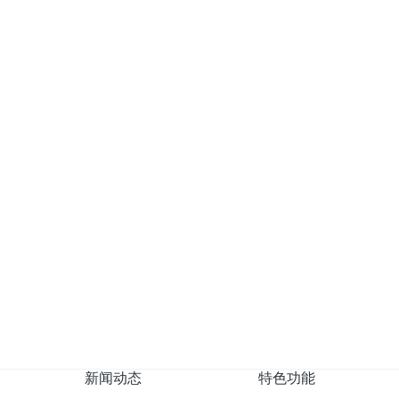
 - PPI越高越好吗？高乐士
指标。PPI 10/15/20/25/30/35/40/45/50/55/60各规格分别
高乐士15年海绵发泡厂家，附PPI孔径对照表与选型指南。
28
至第
新闻动态
特色功能