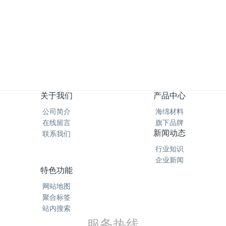
过滤海绵PPI孔径对照表 - PPI越高越好吗？高乐士
过滤海绵密度（Density）与孔径（PPI）的科学选择
祝贺本公司荣获 国家高新技术企业认定
深圳市高乐氏家居用品有限公司（华亭分公司）成立
关于我们
产品中心
公司简介
海绵材料
在线留言
旗下品牌
新闻动态
联系我们
行业知识
企业新闻
特色功能
网站地图
聚合标签
站内搜索
服务热线