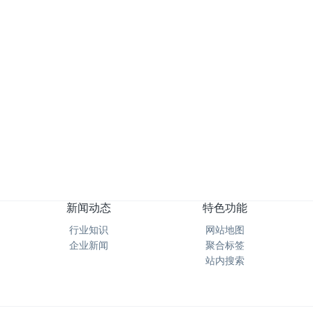
高乐士魔洁擦纳米绵魔力擦神奇去污绵抛光绵
上一页
1
下一页
转至第
新闻动态
特色功能
行业知识
网站地图
企业新闻
聚合标签
站内搜索