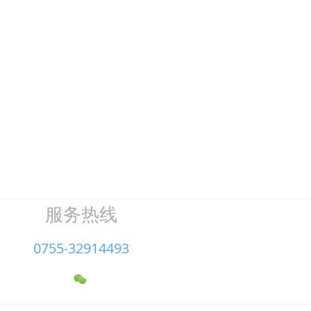
高乐士M310魔力洁厕擦马桶刷可抛式防溅水厕所刷浴室清洁擦
服务热线
0755-32914493