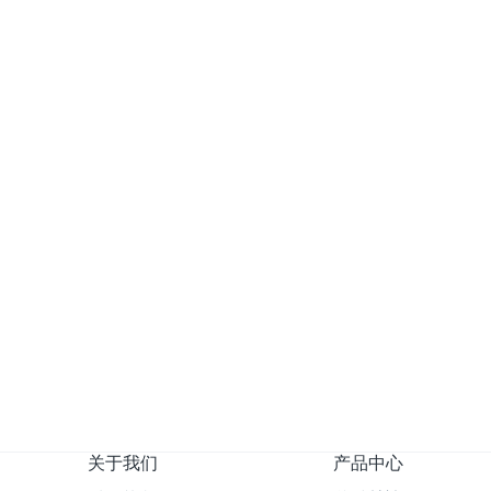
《高乐士》过滤海绵过滤绵网状海绵爆破海绵防尘绵防火阻燃绵
过滤海绵 聚氨酯蜂窝过滤网状海绵爆破海绵 防尘过滤水海棉
活性炭过滤海绵蜂窝海绵防尘过滤网 吸水
加载更多
关于我们
产品中心